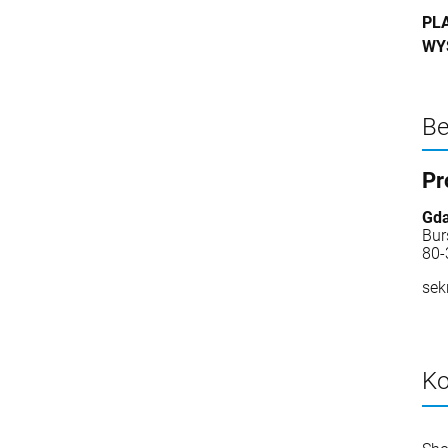
PL
WY
Be
Pr
Gda
Bur
80-
sek
Ko