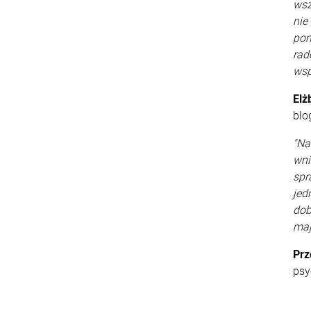
wsz
nie
pom
rad
wsp
Elż
blo
"Na
wni
spr
jed
dob
maj
Prz
psy