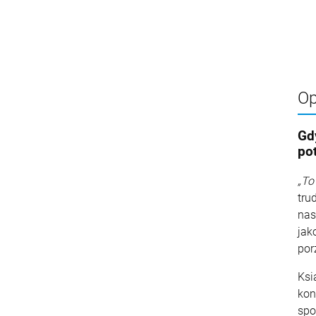
Op
Gd
po
„To
tru
nas
jak
por
Ksi
kon
spo