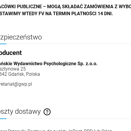
ACÓWKI PUBLICZNE – MOGĄ SKŁADAĆ ZAMÓWIENIA Z WYBO
STAWIMY WTEDY FV NA TERMIN PŁATNOŚCI 14 DNI.
zpieczeństwo
oducent
ńskie Wydawnictwo Psychologiczne Sp. z.o.o.
sztynowa 25
342 Gdańsk, Polska
retariat@gwp.pl
szty dostawy
Cena nie zawiera ewentualnych kosztów