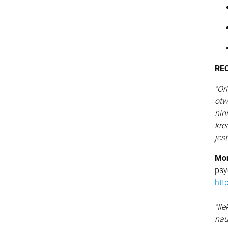
RE
"Or
otw
nin
kre
jes
Mon
psy
htt
"Il
nau