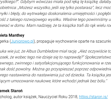
ystkiego?”. Gdybym wówczas miała pod ręką tę książkę, dałaby
 obietnica: „Możesz wszystko, jeśli się tylko postarasz”, lecz 
yłki i błędy, do wytrwałego doskonalenia umiejętności i pogłęb
ość z takiego rozwojowego wysiłku. Właśnie tego powinniśmy u
ierać w domu. Mam nadzieję, że ta książka trafi do rąk wielu rodz
bieta Manthey
gerka (
Juniorowo.pl
), propaguje wychowanie oparte na szacun
uka wie już, że Albus Dumbledore miał rację. „Ależ oczywiście to d
osek, że wobec tego nie dzieje się to naprawdę?” Społeczeństw
awnego, zwinnego i satysfakcjonującego funkcjonowania w rzecz
nak dość powolny. Można go przyspieszać poprzez odpowiednie
rego nastawienia do nastawienia już od dziecka. Ta książka je
ącym umocowanie naukowe, które wchodzi jednak bez bólu."
emek Staroń
cholog, autor książek, Nauczyciel Roku 2018,
https://staron.is/