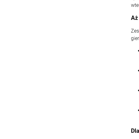
wte
Aż
Zes
gie
Dl