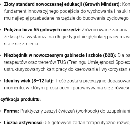
Złoty standard nowoczesnej edukacji (Growth Mindset):
Konc
fundament innowacyjnego podejścia do wychowania i nauki n
mu najlepiej przebadane narzędzie do budowania życiowego
Potężna baza 55 gotowych narzędzi:
Zróżnicowane zadania, 
że książka wystarcza na długie tygodnie głębokiej pracy rozw
stale się zmienia.
Niezbędnik w nowoczesnym gabinecie i szkole (B2B):
Dla ps
terapeutów oraz trenerów TUS (Treningu Umiejętności Społec
ustrukturyzowanych kart pracy do kserowania i wykorzystania
Idealny wiek (8–12 lat):
Treść została precyzyjnie dopasowa
momentu, w którym presja ocen i porównywania się z rówieśn
cyfikacja produktu:
Forma:
Praktyczny zeszyt ćwiczeń (workbook) do uzupełniani
Liczba aktywności:
55 gotowych zadań terapeutyczno-rozwo