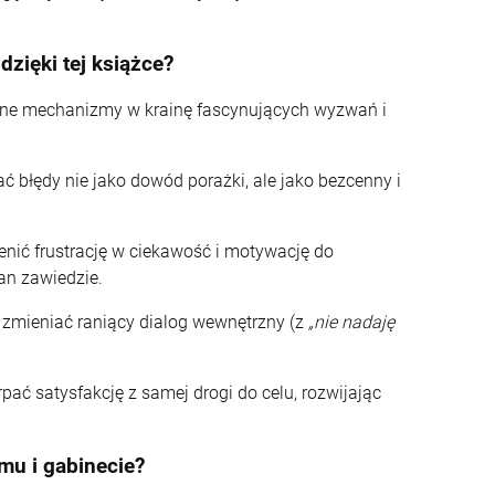
zięki tej książce?
iczne mechanizmy w krainę fascynujących wyzwań i
ć błędy nie jako dowód porażki, ale jako bezcenny i
nić frustrację w ciekawość i motywację do
an zawiedzie.
 zmieniać raniący dialog wewnętrzny (z
„nie nadaję
ać satysfakcję z samej drogi do celu, rozwijając
mu i gabinecie?