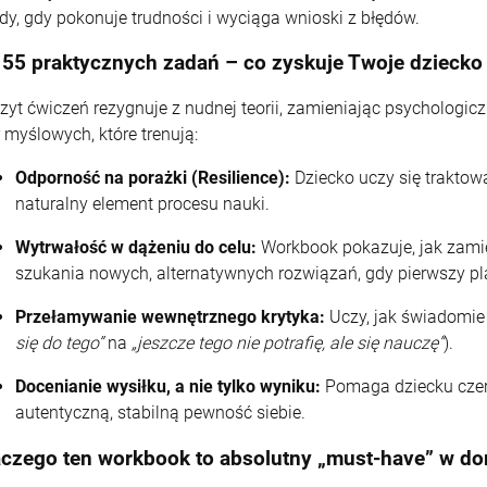
dy, gdy pokonuje trudności i wyciąga wnioski z błędów.
 55 praktycznych zadań – co zyskuje Twoje dziecko d
zyt ćwiczeń rezygnuje z nudnej teorii, zamieniając psycholog
r myślowych, które trenują:
Odporność na porażki (Resilience):
Dziecko uczy się traktowa
naturalny element procesu nauki.
Wytrwałość w dążeniu do celu:
Workbook pokazuje, jak zamie
szukania nowych, alternatywnych rozwiązań, gdy pierwszy pl
Przełamywanie wewnętrznego krytyka:
Uczy, jak świadomie
się do tego”
na
„jeszcze tego nie potrafię, ale się nauczę”
).
Docenianie wysiłku, a nie tylko wyniku:
Pomaga dziecku czerp
autentyczną, stabilną pewność siebie.
aczego ten workbook to absolutny „must-have” w do