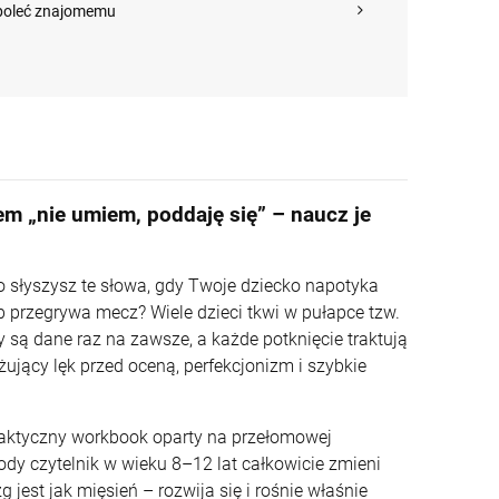
poleć znajomemu
em „nie umiem, poddaję się” – naucz je
o słyszysz te słowa, gdy Twoje dziecko napotyka
b przegrywa mecz? Wiele dzieci tkwi w pułapce tzw.
ty są dane raz na zawsze, a każde potknięcie traktują
ujący lęk przed oceną, perfekcjonizm i szybkie
praktyczny workbook oparty na przełomowej
łody czytelnik w wieku 8–12 lat całkowicie zmieni
jest jak mięsień – rozwija się i rośnie właśnie