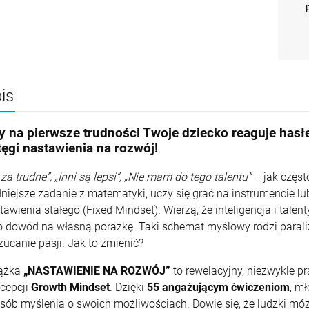
is
y na pierwsze trudności Twoje dziecko reaguje hasł
tęgi nastawienia na rozwój!
 za trudne”, „Inni są lepsi”, „Nie mam do tego talentu”
– jak częst
dniejsze zadanie z matematyki, uczy się grać na instrumencie lu
tawienia stałego (Fixed Mindset). Wierzą, że inteligencja i talen
o dowód na własną porażkę. Taki schemat myślowy rodzi paraliż
zucanie pasji. Jak to zmienić?
ążka
„NASTAWIENIE NA ROZWÓJ”
to rewelacyjny, niezwykle 
cepcji
Growth Mindset
. Dzięki
55 angażującym ćwiczeniom
, m
sób myślenia o swoich możliwościach. Dowie się, że ludzki mózg 