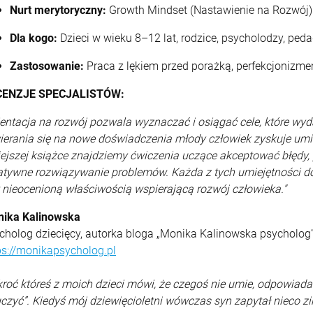
Nurt merytoryczny:
Growth Mindset (Nastawienie na Rozwój)
Dla kogo:
Dzieci w wieku 8–12 lat, rodzice, psycholodzy, ped
Zastosowanie:
Praca z lękiem przed porażką, perfekcjonizme
CENZJE SPECJALISTÓW:
ientacja na rozwój pozwala wyznaczać i osiągać cele, które wyd
ierania się na nowe doświadczenia młody człowiek zyskuje umie
iejszej książce znajdziemy ćwiczenia uczące akceptować błędy,
atywne rozwiązywanie problemów. Każda z tych umiejętności d
t nieocenioną właściwością wspierającą rozwój człowieka."
ika Kalinowska
cholog dziecięcy, autorka bloga „Monika Kalinowska psycholog
ps://monikapsycholog.pl
ekroć któreś z moich dzieci mówi, że czegoś nie umie, odpowiada
czyć”. Kiedyś mój dziewięcioletni wówczas syn zapytał nieco zi