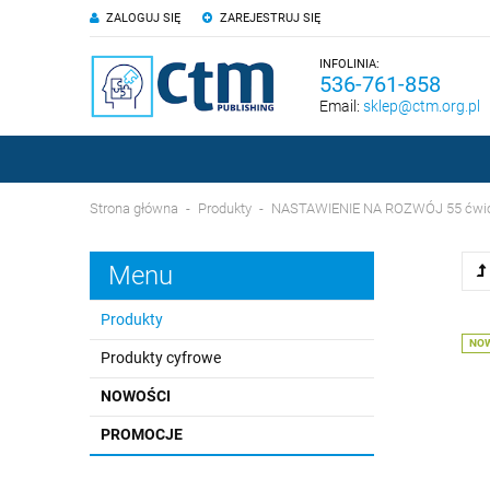
ZALOGUJ SIĘ
ZAREJESTRUJ SIĘ
INFOLINIA:
536-761-858
Email:
sklep@ctm.org.pl
Strona główna
Produkty
NASTAWIENIE NA ROZWÓJ 55 ćwiczeń
Menu
Produkty
NO
Produkty cyfrowe
NOWOŚCI
PROMOCJE