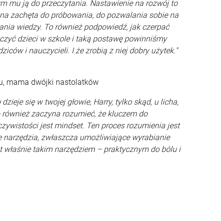
m mu ją do przeczytania. Nastawienie na rozwój to
mocna zachęta do próbowania, do pozwalania sobie na
iania wiedzy. To również podpowiedź, jak czerpać
czyć dzieci w szkole i taką postawę powinniśmy
iców i nauczycieli. I że zrobią z niej dobry użytek."
ku, mama dwójki nastolatków
zieje się w twojej głowie, Harry, tylko skąd, u licha,
o również zaczyna rozumieć, że kluczem do
ywistości jest mindset. Ten proces rozumienia jest
 narzędzia, zwłaszcza umożliwiające wyrabianie
st właśnie takim narzędziem – praktycznym do bólu i