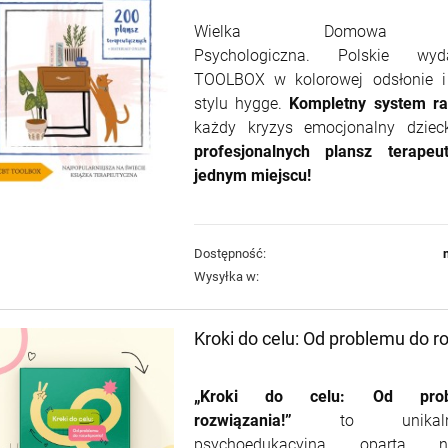
Wielka Domowa Ap
Psychologiczna. Polskie wy
TOOLBOX w kolorowej odsłonie i
stylu hygge.
Kompletny system r
każdy kryzys emocjonalny dzie
profesjonalnych plansz terape
jednym miejscu!
Dostępność:
Wysyłka w:
Kroki do celu: Od problemu do r
„Kroki do celu: Od pro
rozwiązania!”
to unikal
psychoedukacyjna oparta 