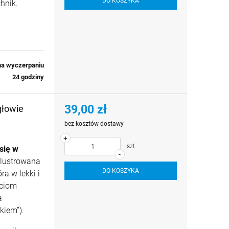
DO KOSZYKA
hnik.
na wyczerpaniu
24 godziny
39,00 zł
głowie
bez kosztów dostawy
+
szt.
się w
-
ilustrowana
DO KOSZYKA
ra w lekki i
eciom
a
kiem”).