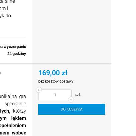
a silne
om i
yk do
na wyczerpaniu
24 godziny
169,00 zł
a
bez kosztów dostawy
+
szt.
nikalna
gra
-
pecjalnie
DO KOSZYKA
łych,
którzy
nym
,
lękiem
nieniem
zmem wobec