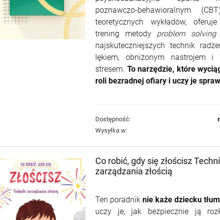
poznawczo-behawioralnym (CBT
teoretycznych wykładów, oferuje
trening metody
problem solving
najskuteczniejszych technik radz
lękiem, obniżonym nastrojem i
stresem.
To
narzędzie, które wycią
roli bezradnej ofiary i uczy je spra
Dostępność:
Wysyłka w:
Co robić, gdy się złościsz Techni
zarządzania złością
Ten poradnik
nie każe dziecku tłum
uczy je, jak bezpiecznie ją ro