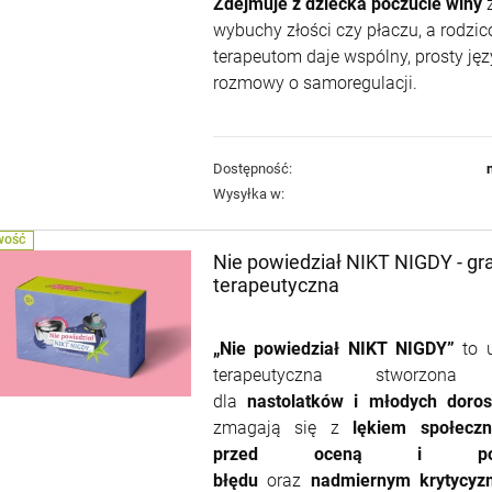
Zdejmuje z dziecka poczucie winy
z
wybuchy złości czy płaczu, a rodzic
terapeutom daje wspólny, prosty jęz
rozmowy o samoregulacji.
Dostępność:
Wysyłka w:
WOŚĆ
Nie powiedział NIKT NIGDY - gr
terapeutyczna
„Nie powiedział NIKT NIGDY”
to u
terapeutyczna
stworzona s
dla
n
ast
olatków i młodych doros
zmagają się z
lękiem społecz
przed oceną i popeł
błędu
oraz
nadmiernym krytycy