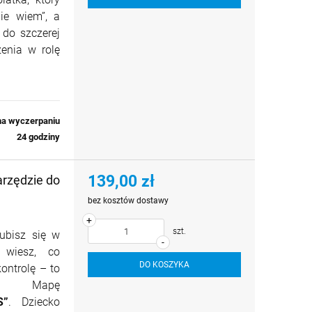
ie wiem”, a
do szczerej
enia w rolę
na wyczerpaniu
24 godziny
139,00 zł
rzędzie do
bez kosztów dostawy
+
szt.
ubisz się w
-
 wiesz, co
DO KOSZYKA
ontrolę – to
o Mapę
S”
. Dziecko