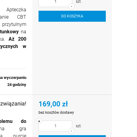
szt.
-
teczka
danie CBT
DO KOSZYKA
 przytulnym
atunkowy
na
cka.
Aż 200
utycznych w
na wyczerpaniu
24 godziny
169,00 zł
ozwiązania!
bez kosztów dostawy
blemu do
+
szt.
na gra
-
na nurcie