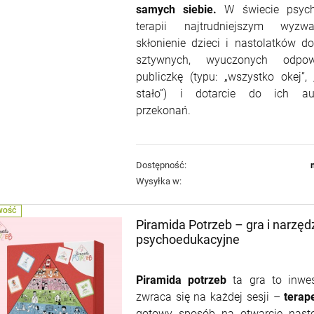
samych siebie.
W świecie psych
terapii najtrudniejszym wyzw
skłonienie dzieci i nastolatków d
sztywnych, wyuczonych odpo
publiczkę (typu: „wszystko okej”, 
stało”) i dotarcie do ich aut
przekonań.
Dostępność:
Wysyłka w:
WOŚĆ
Piramida Potrzeb – gra i narzęd
psychoedukacyjne
Piramida potrzeb
ta gra to inwes
zwraca się na każdej sesji –
terap
gotowy sposób na otwarcie nastol