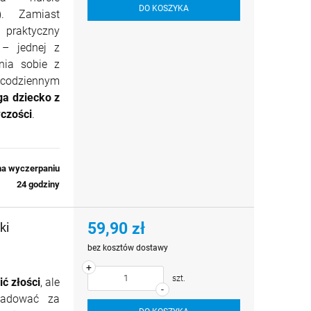
DO KOSZYKA
)
.
Zamiast
 praktyczny
– jednej z
enia sobie z
 codziennym
ga dziecko z
wczości
.
na wyczerpaniu
24 godziny
59,90 zł
ki
bez kosztów dostawy
+
szt.
ić złości
, ale
-
zładować za