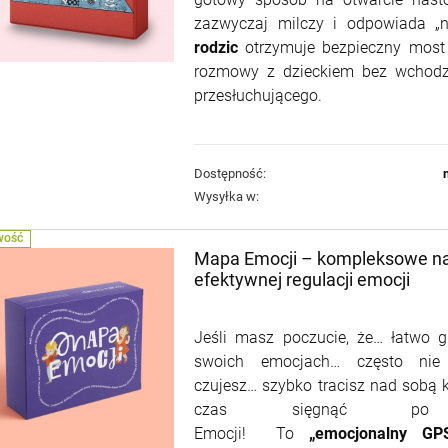
zazwyczaj milczy i odpowiada „n
rodzic
otrzymuje bezpieczny most 
rozmowy z dzieckiem bez wchodz
przesłuchującego.
Dostępność:
Wysyłka w:
WOŚĆ
Mapa Emocji – kompleksowe na
efektywnej regulacji emocji
Jeśli masz poczucie, że… łatwo g
swoich emocjach… często nie
czujesz… szybko tracisz nad sobą k
czas sięgnąć p
Emocji! To
„emocjonalny GP