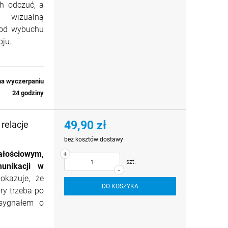
ch odczuć, a
 wizualną
 od wybuchu
oju.
na wyczerpaniu
24 godziny
49,90 zł
 relacje
bez kosztów dostawy
ałościowym,
+
szt.
unikacji w
-
okazuje, że
DO KOSZYKA
ry trzeba po
sygnałem o