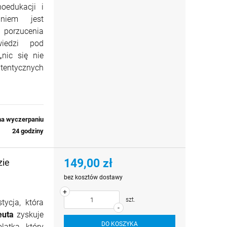
oedukacji i
aniem jest
o porzucenia
wiedzi pod
„nic się nie
entycznych
na wyczerpaniu
24 godziny
149,00 zł
zie
bez kosztów dostawy
+
szt.
tycja, która
-
euta
zyskuje
DO KOSZYKA
atka, który