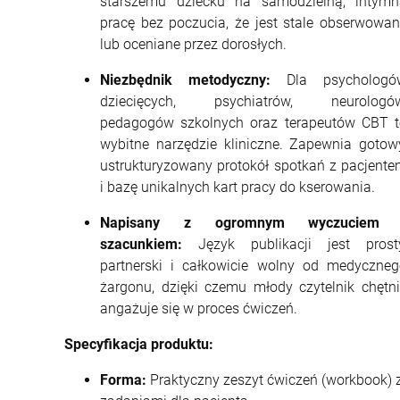
starszemu dziecku na samodzielną, intymn
pracę bez poczucia, że jest stale obserwowa
lub oceniane przez dorosłych.
Niezbędnik metodyczny:
Dla psychologó
dziecięcych, psychiatrów, neurologów
pedagogów szkolnych oraz terapeutów CBT t
wybitne narzędzie kliniczne. Zapewnia gotow
ustrukturyzowany protokół spotkań z pacjent
i bazę unikalnych kart pracy do kserowania.
Napisany z ogromnym wyczuciem 
szacunkiem:
Język publikacji jest prosty
partnerski i całkowicie wolny od medyczneg
żargonu, dzięki czemu młody czytelnik chętn
angażuje się w proces ćwiczeń.
Specyfikacja produktu:
Forma:
Praktyczny zeszyt ćwiczeń (workbook) 