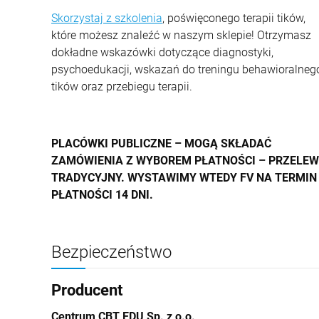
Skorzystaj z szkolenia
, poświęconego terapii tików,
które możesz znaleźć w naszym sklepie! Otrzymasz
dokładne wskazówki dotyczące diagnostyki,
psychoedukacji, wskazań do treningu behawioralneg
tików oraz przebiegu terapii.
PLACÓWKI PUBLICZNE – MOGĄ SKŁADAĆ
ZAMÓWIENIA Z WYBOREM PŁATNOŚCI – PRZELEW
TRADYCYJNY. WYSTAWIMY WTEDY FV NA TERMIN
PŁATNOŚCI 14 DNI.
Bezpieczeństwo
Producent
Centrum CBT EDU Sp. z o.o.