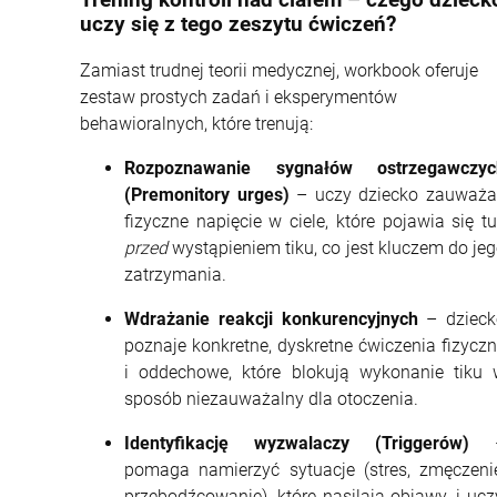
Trening kontroli nad ciałem – czego dzieck
uczy się z tego zeszytu ćwiczeń?
Zamiast trudnej teorii medycznej, workbook oferuje
zestaw prostych zadań i eksperymentów
behawioralnych, które trenują:
Rozpoznawanie sygnałów ostrzegawczyc
(Premonitory urges)
– uczy dziecko zauważa
fizyczne napięcie w ciele, które pojawia się t
przed
wystąpieniem tiku, co jest kluczem do je
zatrzymania.
Wdrażanie reakcji konkurencyjnych
– dzieck
poznaje konkretne, dyskretne ćwiczenia fizycz
i oddechowe, które blokują wykonanie tiku 
sposób niezauważalny dla otoczenia.
Identyfikację wyzwalaczy (Triggerów)
pomaga namierzyć sytuacje (stres, zmęczeni
przebodźcowanie), które nasilają objawy, i ucz