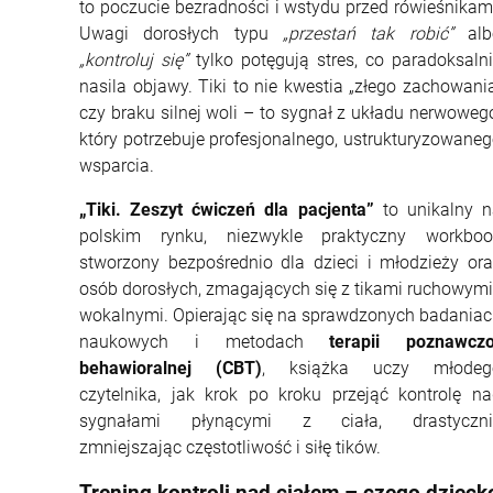
to poczucie bezradności i wstydu przed rówieśnikam
Uwagi dorosłych typu
„przestań tak robić”
alb
„kontroluj się”
tylko potęgują stres, co paradoksaln
nasila objawy. Tiki to nie kwestia „złego zachowani
czy braku silnej woli – to sygnał z układu nerwoweg
który potrzebuje profesjonalnego, ustrukturyzowane
wsparcia.
„Tiki. Zeszyt ćwiczeń dla pacjenta”
to unikalny n
polskim rynku, niezwykle praktyczny workboo
stworzony bezpośrednio dla dzieci i młodzieży or
osób dorosłych, zmagających się z tikami ruchowymi
wokalnymi. Opierając się na sprawdzonych badania
naukowych i metodach
terapii poznawczo
behawioralnej (CBT)
, książka uczy młodeg
czytelnika, jak krok po kroku przejąć kontrolę n
sygnałami płynącymi z ciała, drastyczni
zmniejszając częstotliwość i siłę tików.